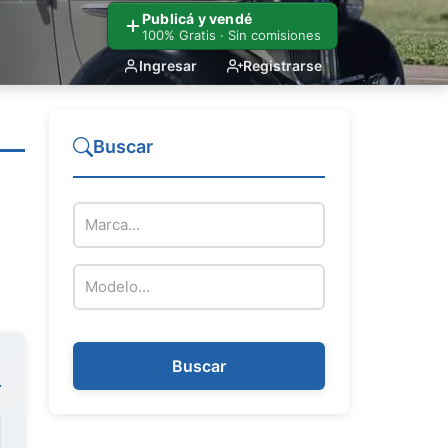
Publicá y vendé
100% Gratis · Sin comisiones
Ingresar
Registrarse
Buscar
Marca del vehículo
Modelo del vehículo
Buscar