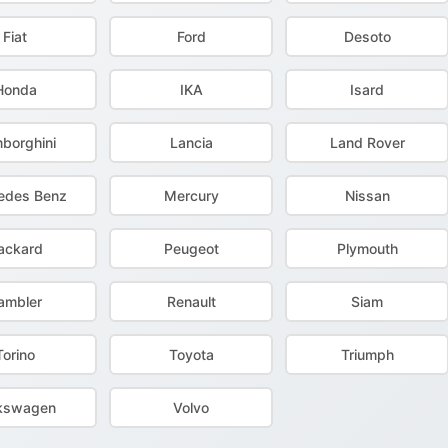
Fiat
Ford
Desoto
Honda
IKA
Isard
borghini
Lancia
Land Rover
edes Benz
Mercury
Nissan
ackard
Peugeot
Plymouth
ambler
Renault
Siam
Torino
Toyota
Triumph
kswagen
Volvo