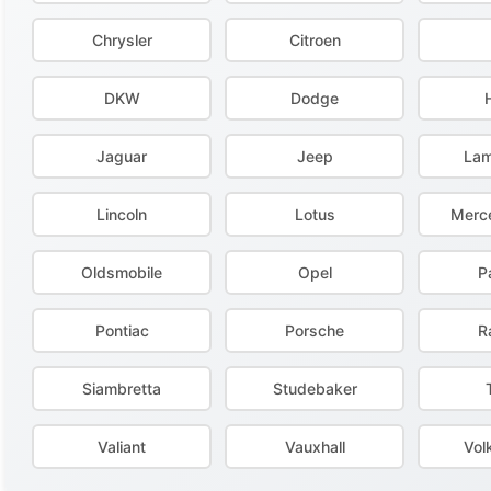
Chrysler
Citroen
DKW
Dodge
Jaguar
Jeep
Lam
Lincoln
Lotus
Merc
Oldsmobile
Opel
P
Pontiac
Porsche
R
Siambretta
Studebaker
Valiant
Vauxhall
Vol