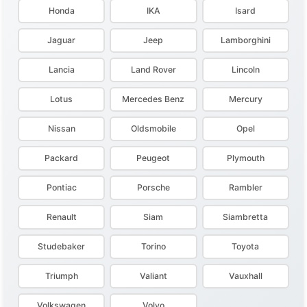
Honda
IKA
Isard
Jaguar
Jeep
Lamborghini
Lancia
Land Rover
Lincoln
Lotus
Mercedes Benz
Mercury
Nissan
Oldsmobile
Opel
Packard
Peugeot
Plymouth
Pontiac
Porsche
Rambler
Renault
Siam
Siambretta
Studebaker
Torino
Toyota
Triumph
Valiant
Vauxhall
Volkswagen
Volvo