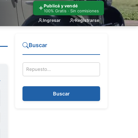
Publicá y vendé
100% Gratis · Sin comisiones
Ingresar
Registrarse
Buscar
Nombre del repuesto
Buscar