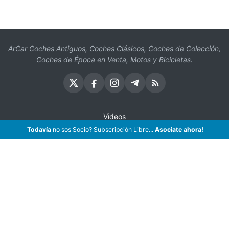
ArCar Coches Antiguos, Coches Clásicos, Coches de Colección,
Coches de Época en Venta, Motos y Bicicletas.
Videos
Todavía
no sos Socio? Subscripción Libre...
Asociate ahora!
Oficios
Seguros
¡Asociate!
Preguntas Frecuentes
Contáctenos
Subscribir eMail