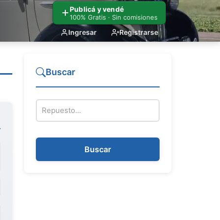
Publicá y vendé
100% Gratis · Sin comisiones
Ingresar
Registrarse
Buscar
Nombre del repuesto
Buscar