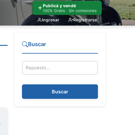
Publicá y vendé
100% Gratis · Sin comisiones
Ingresar
Registrarse
Buscar
Nombre del repuesto
Buscar