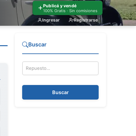
Publicá y vendé
100% Gratis · Sin comisiones
Ingresar
Registrarse
Buscar
Nombre del repuesto
Buscar