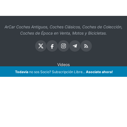
ArCar Coches Antiguos, Coches Clásicos, Coches de Colección,
Coches de Época en Venta, Motos y Bicicletas.
Videos
Todavía
no sos Socio? Subscripción Libre...
Asociate ahora!
Oficios
Seguros
¡Asociate!
Preguntas Frecuentes
Contáctenos
Subscribir eMail