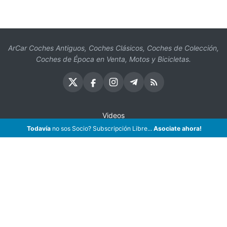
ArCar Coches Antiguos, Coches Clásicos, Coches de Colección,
Coches de Época en Venta, Motos y Bicicletas.
Videos
Todavía
no sos Socio? Subscripción Libre...
Asociate ahora!
Oficios
Seguros
¡Asociate!
Preguntas Frecuentes
Contáctenos
Subscribir eMail