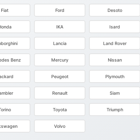
Fiat
Ford
Desoto
Honda
IKA
Isard
borghini
Lancia
Land Rover
edes Benz
Mercury
Nissan
ackard
Peugeot
Plymouth
ambler
Renault
Siam
Torino
Toyota
Triumph
kswagen
Volvo