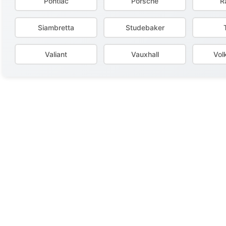
Pontiac
Porsche
R
Siambretta
Studebaker
Valiant
Vauxhall
Vol