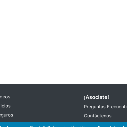
ideos
¡Asociate!
icios
Preguntas Frecuent
eguros
Contáctenos
Subscribir eMail