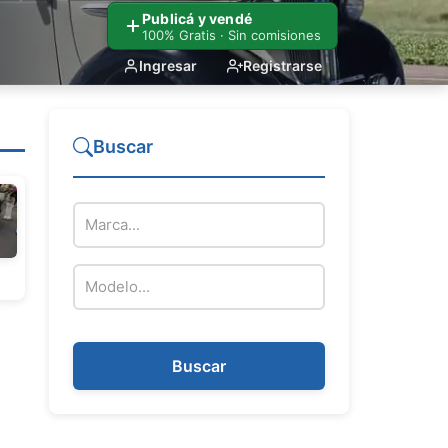
Publicá y vendé
100% Gratis · Sin comisiones
Ingresar
Registrarse
Buscar
Marca del vehículo
Modelo del vehículo
Buscar