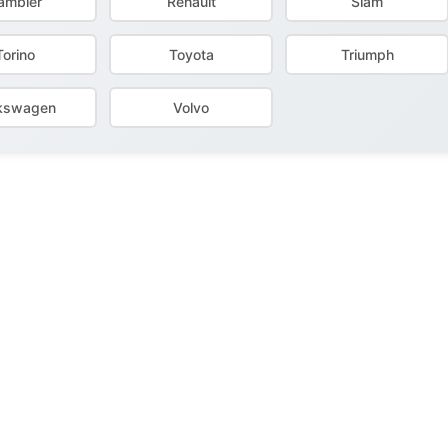
ambler
Renault
Siam
Torino
Toyota
Triumph
kswagen
Volvo