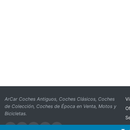
ArCar Coches Antiguos, Coches Clásicos, Coches
V
de Colección, Coches de Época en Venta, Motos y
Of
Bicicletas.
S