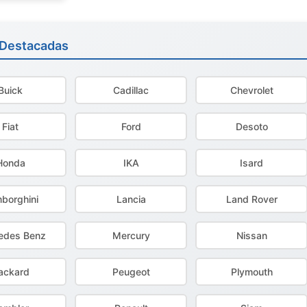
 Destacadas
Buick
Cadillac
Chevrolet
Fiat
Ford
Desoto
Honda
IKA
Isard
borghini
Lancia
Land Rover
edes Benz
Mercury
Nissan
ackard
Peugeot
Plymouth