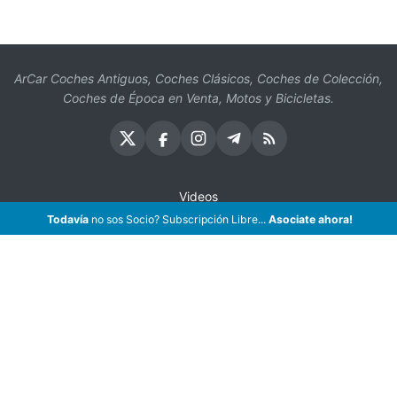
ArCar Coches Antiguos, Coches Clásicos, Coches de Colección,
Coches de Época en Venta, Motos y Bicicletas.
Videos
Todavía
no sos Socio? Subscripción Libre...
Asociate ahora!
Oficios
Seguros
¡Asociate!
Preguntas Frecuentes
Contáctenos
Subscribir eMail