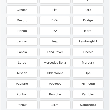
Citroen
Fiat
Ford
Desoto
DKW
Dodge
Honda
IKA
Isard
Jaguar
Jeep
Lamborghini
Lancia
Land Rover
Lincoln
Lotus
Mercedes Benz
Mercury
Nissan
Oldsmobile
Opel
Packard
Peugeot
Plymouth
Pontiac
Porsche
Rambler
Renault
Siam
Siambretta