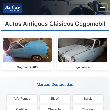
Autos Antiguos Clásicos Gogomobil
Gogomobil 400
Gogomobil 400
Marcas Destacadas
Alfa Romeo
BMW
Buick
Cadillac
Chevrolet
Chrysler