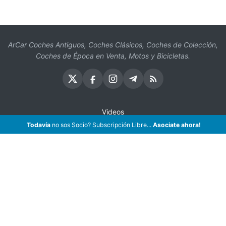
ArCar Coches Antiguos, Coches Clásicos, Coches de Colección,
Coches de Época en Venta, Motos y Bicicletas.
Videos
Todavía
no sos Socio? Subscripción Libre...
Asociate ahora!
Oficios
Seguros
¡Asociate!
Preguntas Frecuentes
Contáctenos
Subscribir eMail