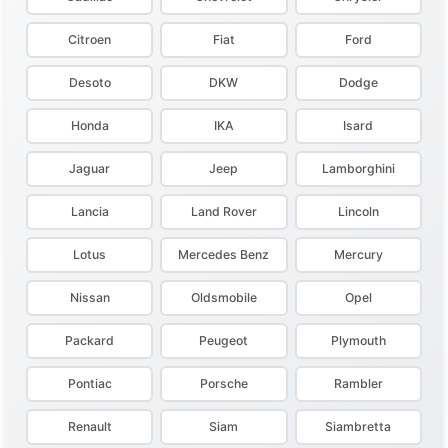
Citroen
Fiat
Ford
Desoto
DKW
Dodge
Honda
IKA
Isard
Jaguar
Jeep
Lamborghini
Lancia
Land Rover
Lincoln
Lotus
Mercedes Benz
Mercury
Nissan
Oldsmobile
Opel
Packard
Peugeot
Plymouth
Pontiac
Porsche
Rambler
Renault
Siam
Siambretta