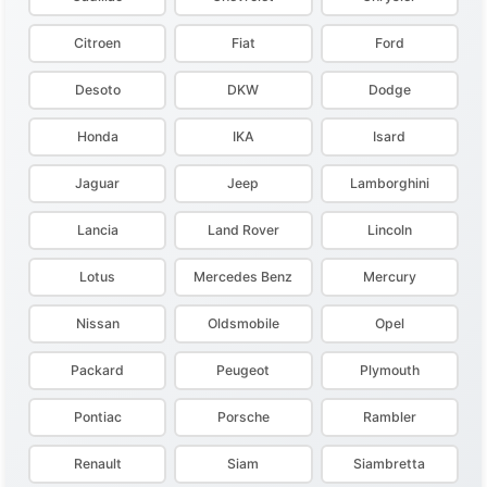
Citroen
Fiat
Ford
Desoto
DKW
Dodge
Honda
IKA
Isard
Jaguar
Jeep
Lamborghini
Lancia
Land Rover
Lincoln
Lotus
Mercedes Benz
Mercury
Nissan
Oldsmobile
Opel
Packard
Peugeot
Plymouth
Pontiac
Porsche
Rambler
Renault
Siam
Siambretta