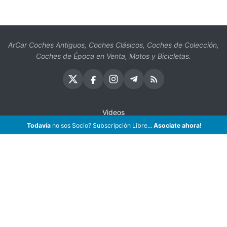
ArCar Coches Antiguos, Coches Clásicos, Coches de Colección,
Coches de Época en Venta, Motos y Bicicletas.
Videos
Todavía
no sos Socio? Subscripción Libre...
Asociate ahora!
Oficios
Seguros
¡Asociate!
Preguntas Frecuentes
Contáctenos
Subscribir eMail