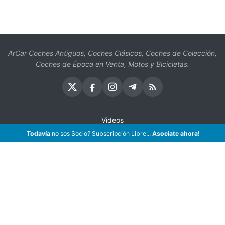
ArCar Coches Antiguos, Coches Clásicos, Coches de Colección,
Coches de Época en Venta, Motos y Bicicletas.
Videos
Todavía
no sos Socio? Subscripción Libre...
Oficios
Asociate ahora!
Seguros
¡Asociate!
Preguntas Frecuentes
Contáctenos
Subscribir eMail