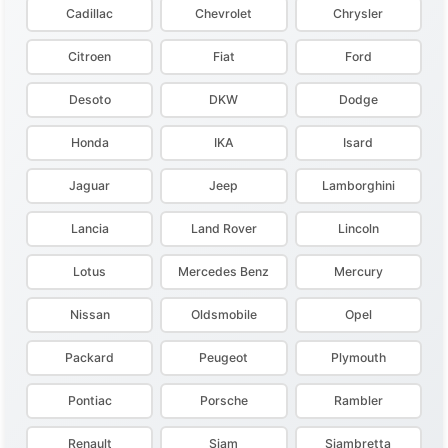
Cadillac
Chevrolet
Chrysler
Citroen
Fiat
Ford
Desoto
DKW
Dodge
Honda
IKA
Isard
Jaguar
Jeep
Lamborghini
Lancia
Land Rover
Lincoln
Lotus
Mercedes Benz
Mercury
Nissan
Oldsmobile
Opel
Packard
Peugeot
Plymouth
Pontiac
Porsche
Rambler
Renault
Siam
Siambretta