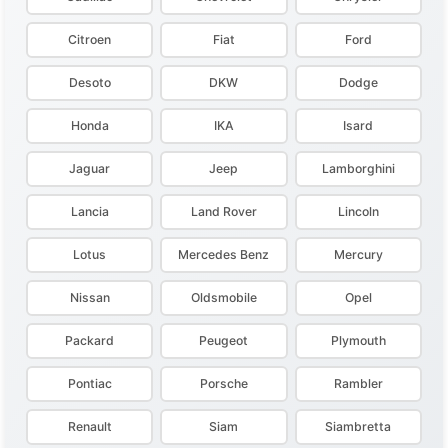
Citroen
Fiat
Ford
Desoto
DKW
Dodge
Honda
IKA
Isard
Jaguar
Jeep
Lamborghini
Lancia
Land Rover
Lincoln
Lotus
Mercedes Benz
Mercury
Nissan
Oldsmobile
Opel
Packard
Peugeot
Plymouth
Pontiac
Porsche
Rambler
Renault
Siam
Siambretta