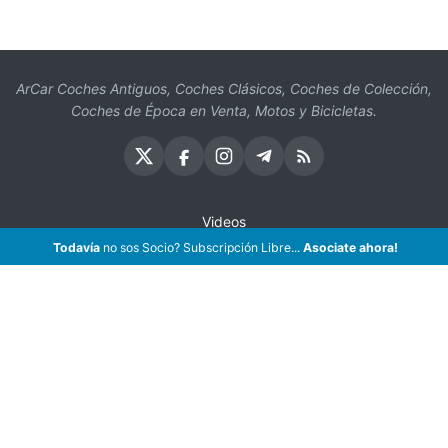
ArCar Coches Antiguos, Coches Clásicos, Coches de Colección,
Coches de Época en Venta, Motos y Bicicletas.
Videos
Todavía
no sos Socio? Subscripción Libre...
Asociate ahora!
Oficios
Seguros
¡Asociate!
Preguntas Frecuentes
Contáctenos
Subscribir eMail