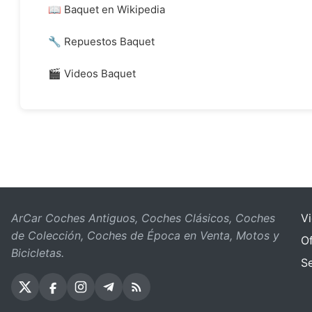
📖 Baquet en Wikipedia
🔧 Repuestos Baquet
🎬 Videos Baquet
ArCar Coches Antiguos, Coches Clásicos, Coches
V
de Colección, Coches de Época en Venta, Motos y
Of
Bicicletas.
S