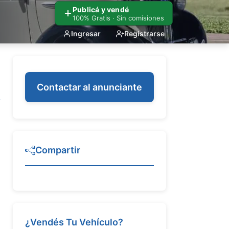
Publicá y vendé
100% Gratis · Sin comisiones
Ingresar
Registrarse
Contactar al anunciante
Compartir
¿Vendés Tu Vehículo?