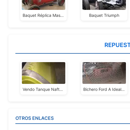
Baquet Réplica Maseratti
Baquet Triumph
REPUES
Vendo Tanque Nafta Para Baquet
Bichero Ford A Ideal Baquets O Auto
OTROS ENLACES