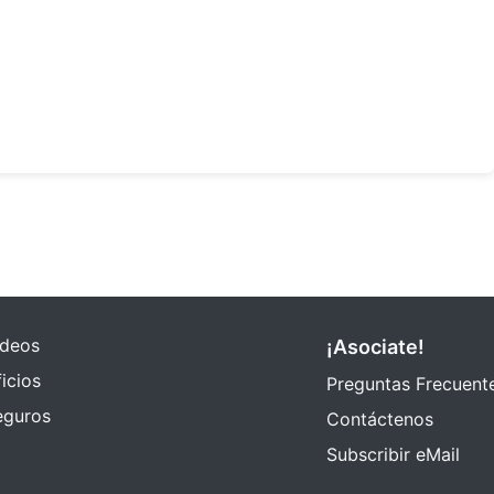
ideos
¡Asociate!
icios
Preguntas Frecuent
eguros
Contáctenos
Subscribir eMail