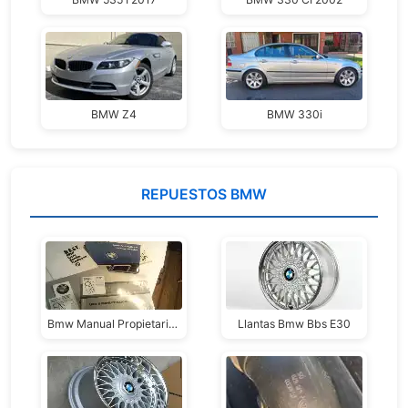
BMW Z4
BMW 330i
REPUESTOS BMW
Bmw Manual Propietario Bmw 316 / 324 Serie E30 Linea Intermedia
Llantas Bmw Bbs E30