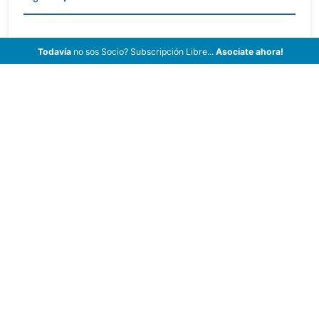
Todavía
no sos Socio? Subscripción Libre...
Asociate ahora!
¿Vendés Tu Vehículo?
¡Anunciate!
Publicá tus Vehículos a la Venta completando
el siguiente Formulario.
Sin cargos ni comisiones, 100%
Gratis!
Buscar
Marca
Modelo