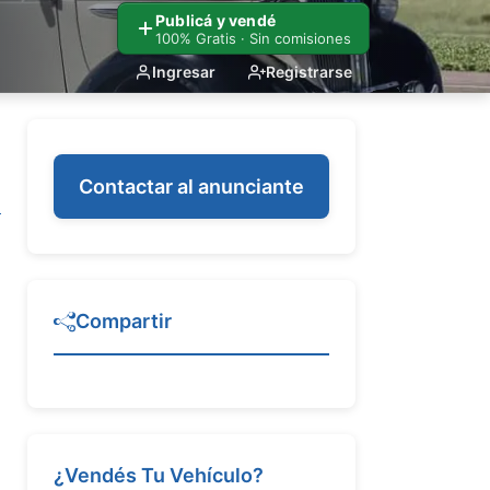
Publicá y vendé
100% Gratis · Sin comisiones
Ingresar
Registrarse
Contactar al anunciante
Compartir
¿Vendés Tu Vehículo?