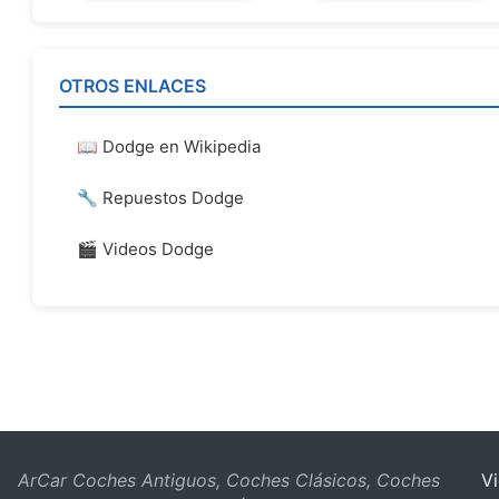
OTROS ENLACES
📖 Dodge en Wikipedia
🔧 Repuestos Dodge
🎬 Videos Dodge
ArCar Coches Antiguos, Coches Clásicos, Coches
V