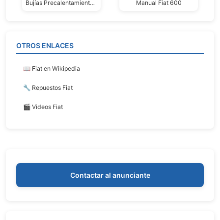
Bujías Precalentamiento Hescher: Peugeot/fiat/renault
Manual Fiat 600
OTROS ENLACES
📖 Fiat en Wikipedia
🔧 Repuestos Fiat
🎬 Videos Fiat
Contactar al anunciante