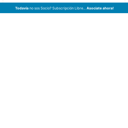
Todavía
no sos Socio? Subscripción Libre...
Asociate ahora!
¿Vendés Tu Vehículo?
¡Anunciate!
Publicá tus Vehículos a la Venta completando
el siguiente Formulario.
Sin cargos ni comisiones, 100%
Gratis!
Buscar
Marca
Modelo
Buscar