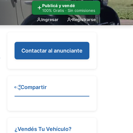
Publicá y vendé
100% Gratis · Sin comisiones
Ingresar
Registrarse
Contactar al anunciante
Compartir
¿Vendés Tu Vehículo?