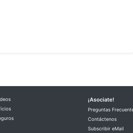
ideos
¡Asociate!
icios
Preguntas Frecuent
eguros
Contáctenos
Subscribir eMail