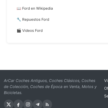
📖 Ford en Wikipedia
🔧 Repuestos Ford
🎬 Videos Ford
ArCar Coches Antiguos, Coches Clásicos, Coches
V
de Colección, Coches de Época en Venta, Motos y
Of
Bicicletas.
S