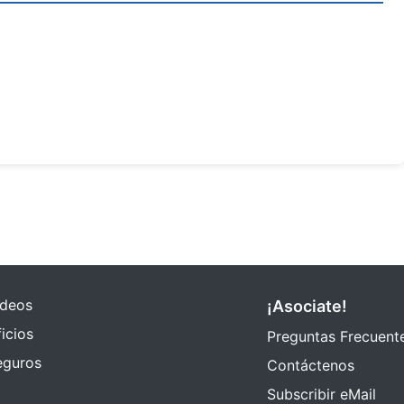
ideos
¡Asociate!
icios
Preguntas Frecuent
eguros
Contáctenos
Subscribir eMail