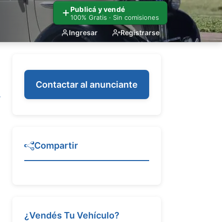
Publicá y vendé
100% Gratis · Sin comisiones
Ingresar
Registrarse
Contactar al anunciante
Compartir
¿Vendés Tu Vehículo?