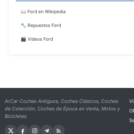
📖 Ford en Wikipedia
🔧 Repuestos Ford
🎬 Videos Ford
ArCar Coches Antiguos, Coches Clásicos, Coches
V
de Colección, Coches de Época en Venta, Motos y
Of
Bicicletas.
S