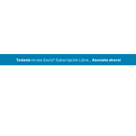
Todavía
no sos Socio? Subscripción Libre...
Asociate ahora!
ArCar Coches Antiguos, Coches Clásicos, Coches de Colección,