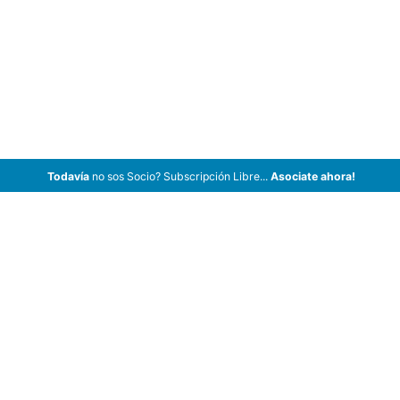
Todavía
no sos Socio? Subscripción Libre...
Asociate ahora!
ArCar Coches Antiguos, Coches Clásicos, Coches de Colección,