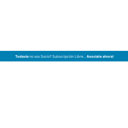
Todavía
no sos Socio? Subscripción Libre...
Asociate ahora!
ArCar Coches Antiguos, Coches Clásicos, Coches de Colección,