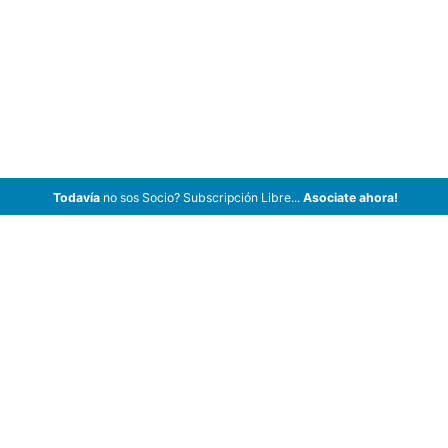
Todavía
no sos Socio? Subscripción Libre...
Asociate ahora!
ArCar Coches Antiguos, Coches Clásicos, Coches de Colección,