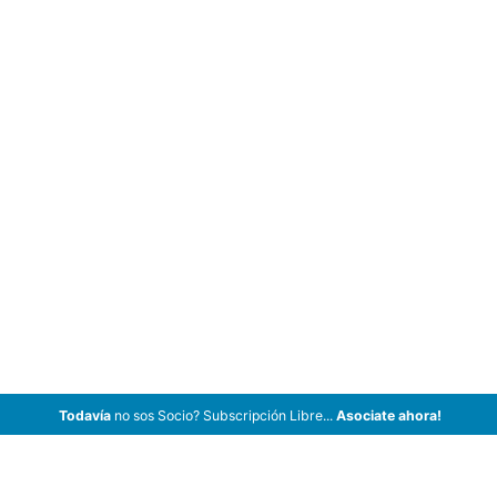
Todavía
no sos Socio? Subscripción Libre...
Asociate ahora!