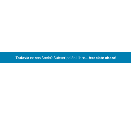
Todavía
no sos Socio? Subscripción Libre...
Asociate ahora!
ArCar Coches Antiguos, Coches Clásicos, Coches de Colección,