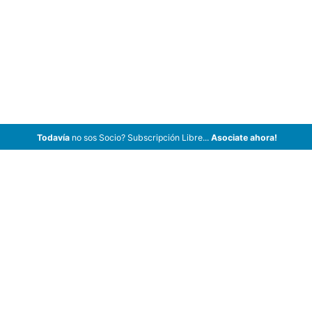
Todavía
no sos Socio? Subscripción Libre...
Asociate ahora!
ArCar Coches Antiguos, Coches Clásicos, Coches de Colección,