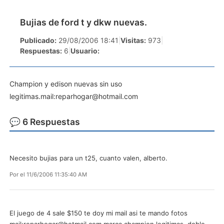
Bujias de ford t y dkw nuevas.
Publicado:
29/08/2006 18:41
|
Visitas:
973
|
Respuestas:
6
|
Usuario:
Champion y edison nuevas sin uso
legitimas.mail:
reparhogar@hotmail.com
💬 6 Respuestas
Necesito bujias para un t25, cuanto valen, alberto.
Por
el 11/6/2006 11:35:40 AM
El juego de 4 sale $150 te doy mi mail asi te mando fotos
mail:
reparhogar@hotmail.com
marca champion legitimas, doble