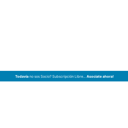
Todavía
no sos Socio? Subscripción Libre...
Asociate ahora!