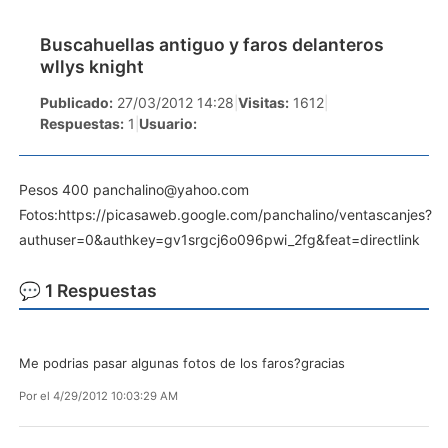
Buscahuellas antiguo y faros delanteros
wllys knight
Publicado:
27/03/2012 14:28
|
Visitas:
1612
|
Respuestas:
1
|
Usuario:
Pesos 400
panchalino@yahoo.com
Fotos:https://picasaweb.google.com/panchalino/ventascanjes?
authuser=0&authkey=gv1srgcj6o096pwi_2fg&feat=directlink
💬 1 Respuestas
Me podrias pasar algunas fotos de los faros?gracias
Por
el 4/29/2012 10:03:29 AM