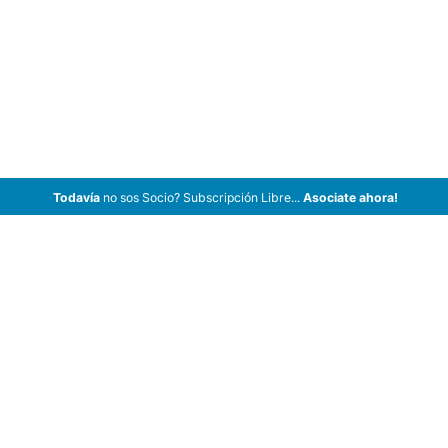
Todavía
no sos Socio? Subscripción Libre...
Asociate ahora!
ArCar Coches Antiguos, Coches Clásicos, Coches de Colección,