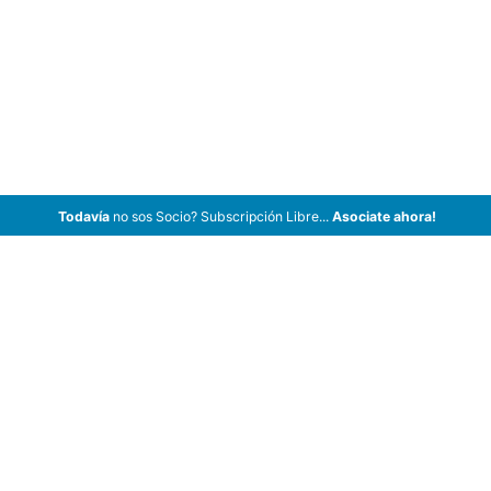
Todavía
no sos Socio? Subscripción Libre...
Asociate ahora!
ArCar Coches Antiguos, Coches Clásicos, Coches de Colección,