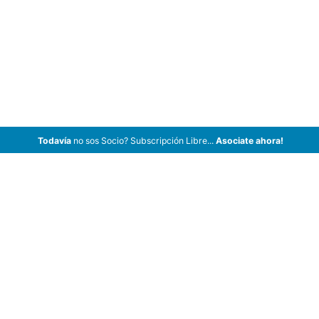
Todavía
no sos Socio? Subscripción Libre...
Asociate ahora!
ArCar Coches Antiguos, Coches Clásicos, Coches de Colección,