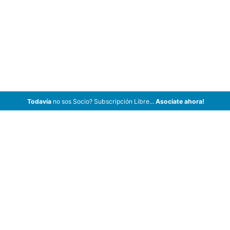
Todavía
no sos Socio? Subscripción Libre...
Asociate ahora!
ArCar Coches Antiguos, Coches Clásicos, Coches de Colección,