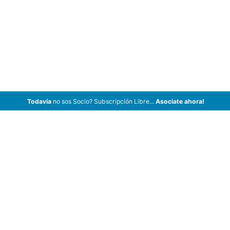
Todavía
no sos Socio? Subscripción Libre...
Asociate ahora!
ArCar Coches Antiguos, Coches Clásicos, Coches de Colección,