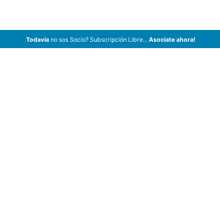
Todavía
no sos Socio? Subscripción Libre...
Asociate ahora!
ArCar Coches Antiguos, Coches Clásicos, Coches de Colección,
Coches de Época en Venta, Motos y Bicicletas.
Videos