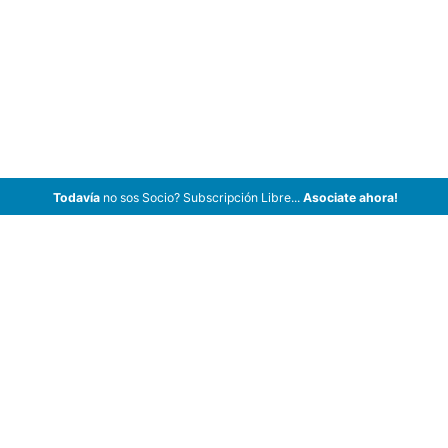
Todavía
no sos Socio? Subscripción Libre...
Asociate ahora!
ArCar Coches Antiguos, Coches Clásicos, Coches de Colección,