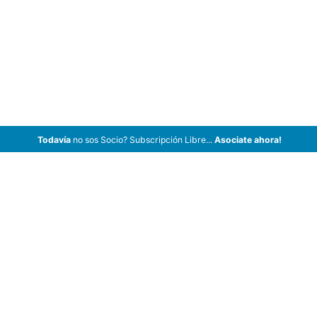
Todavía
no sos Socio? Subscripción Libre...
Asociate ahora!
ArCar Coches Antiguos, Coches Clásicos, Coches de Colección,