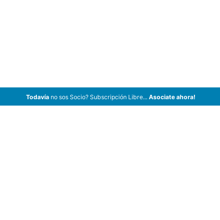
Todavía
no sos Socio? Subscripción Libre...
Asociate ahora!
ArCar Coches Antiguos, Coches Clásicos, Coches de Colección,