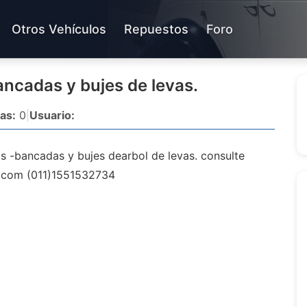
Otros Vehículos
Repuestos
Foro
bancadas y bujes de levas.
as:
0
|
Usuario:
as -bancadas y bujes dearbol de levas. consulte
.com
(011)1551532734