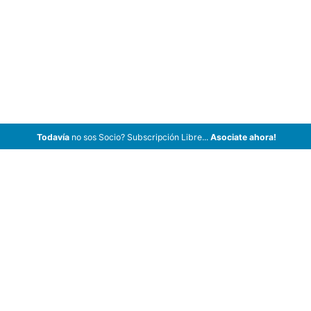
Todavía
no sos Socio? Subscripción Libre...
Asociate ahora!
ArCar Coches Antiguos, Coches Clásicos, Coches de Colección,