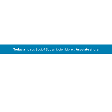
Todavía
no sos Socio? Subscripción Libre...
Asociate ahora!
ArCar Coches Antiguos, Coches Clásicos, Coches de Colección,