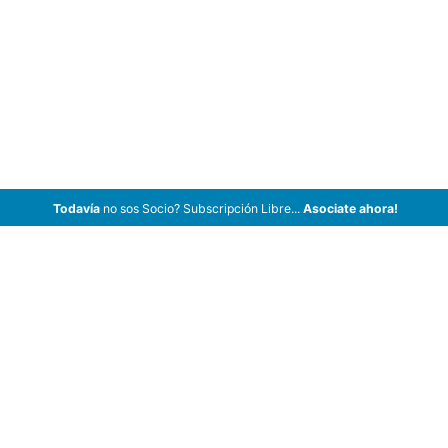
Todavía
no sos Socio? Subscripción Libre...
Asociate ahora!
ArCar Coches Antiguos, Coches Clásicos, Coches de Colección,