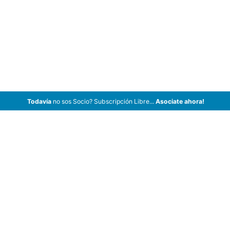
Todavía
no sos Socio? Subscripción Libre...
Asociate ahora!
ArCar Coches Antiguos, Coches Clásicos, Coches de Colección,