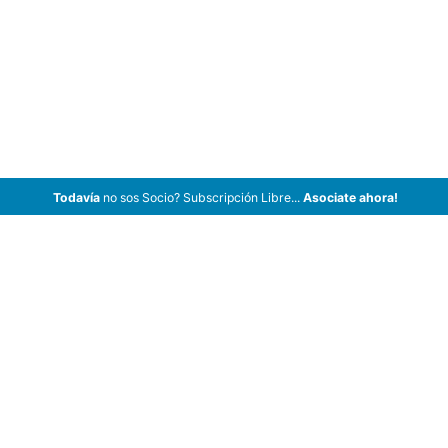
Todavía
no sos Socio? Subscripción Libre...
Asociate ahora!
ArCar Coches Antiguos, Coches Clásicos, Coches de Colección,