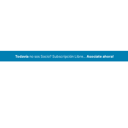
Todavía
no sos Socio? Subscripción Libre...
Asociate ahora!
ArCar Coches Antiguos, Coches Clásicos, Coches de Colección,