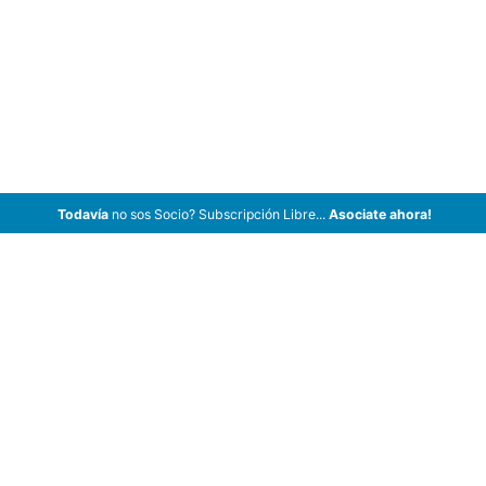
Todavía
no sos Socio? Subscripción Libre...
Asociate ahora!
ArCar Coches Antiguos, Coches Clásicos, Coches de Colección,