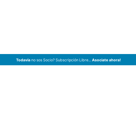
Todavía
no sos Socio? Subscripción Libre...
Asociate ahora!
ArCar Coches Antiguos, Coches Clásicos, Coches de Colección,