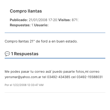
Compro llantas
Publicado:
21/01/2008 17:20
|
Visitas:
871
|
Respuestas:
1
|
Usuario:
Compro llantas 21" de ford a en buen estado.
💬 1 Respuestas
Me podes pasar tu correo asâ´puedo pasarte fotos,mi correo
yensmar@yahoo.com.ar
tel 03492-434385 cel 03492-15588031
Por
el 1/22/2008 12:33:47 AM