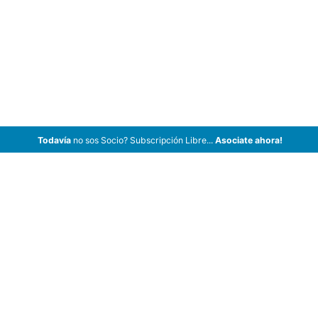
Todavía
no sos Socio? Subscripción Libre...
Asociate ahora!
ArCar Coches Antiguos, Coches Clásicos, Coches de Colección,